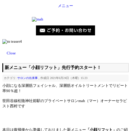
メニュー
Close
新メニュー「小顔リフット」先行予約スタート！
カテゴリ:
サロンの出来事
, 作成日 2021年6月24日（木曜）15:23
小顔になる深層筋フェイシャル、深層筋オイルトリートメントでリピート
率90％超！
世田谷線松陰神社前駅のプライベートサロンmah（マー）オーナーセラピ
スト西村です
本日は復帰後から準備しておりました新メニュー
「小顔リフット」
のご紹