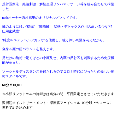
反射区療法・経絡刺激・解剖生理リンパマッサージ等を組み合わせて構築
した、
mahオーナー西村麻里のオリジナルメソッドです。
鍼のように鋭い‘指鍼’ ‘関節鍼’、温熱・デトックス作用の高い希少な‘指
圧用玄武岩’
‘純度99％テラヘルツカッサ’を使用し、強く深い刺激を与えながら、
全身＆顔の筋バランスを整えます。
足だけの施術で驚くほどの小顔見せ、内蔵の反射区も刺激するため免疫機
能が高まり、
ソーシャルディスタンスを保たれるのでコロナ時代にぴったりの新しい施
術スタイルです。
60分￥10,800
※小顔リフットのみの施術はは当分の間、平日限定とさせていただきます
深層筋オイルトリートメント・深層筋フェイシャル100分以上のコースに
無料で組み込めます