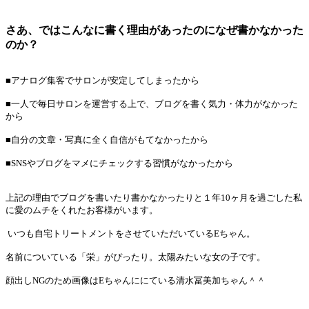
さあ、ではこんなに書く理由があったのになぜ書かなかった
のか？
■アナログ集客でサロンが安定してしまったから
■一人で毎日サロンを運営する上で、ブログを書く気力・体力がなかった
から
■自分の文章・写真に全く自信がもてなかったから
■SNSやブログをマメにチェックする習慣がなかったから
上記の理由でブログを書いたり書かなかったりと１年10ヶ月を過ごした私
に愛のムチをくれたお客様がいます。
いつも自宅トリートメントをさせていただいているEちゃん。
名前についている「栄」がぴったり。太陽みたいな女の子です。
顔出しNGのため画像はEちゃんににている清水冨美加ちゃん＾＾