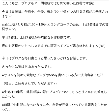
こんにちは、ブログを２日間連続ではじめて書いた西村です(笑)
今日は日曜日。午前中、午後、夜おひとり様ずつの計３名様がご来店され
ます♡
mahはおひとり様が100～150分とロングコースのため、1日3名様までの貸
切サロン。
平日2名様、土日3名様が平均的なお客様数です。
夜のお客様がいらっしゃるまでに頑張ってブログ書き終わります＼(^o^)
今日はブログを毎日書こうと思ったきっかけをお話します。
きっかけは実は沢山あったんです。
●サロンを初めて素敵なブログやSNSを書いている方に沢山出会った♡
（後日、ご紹介させていただきます♪）
●生徒様の集客・経営相談の際にブログについてもっとリアルにお答えし
たかった
●前職でお世話になった方々に今、自分が元気にやっている報告をしたか
った。