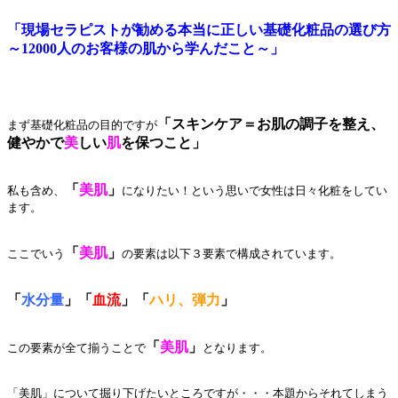
「現場セラピストが勧める本当に正しい基礎化粧品の選び方
～12000人のお客様の肌から学んだこと～」
「スキンケア＝お肌の調子を整え、
まず基礎化粧品の目的ですが
健やかで
美
しい
肌
を保つこと」
「
美肌
」
私も含め、
になりたい！という思いで女性は日々化粧をしてい
ます。
「
美肌
」
ここでいう
の要素は以下３要素で構成されています。
「
水分量
」「
血流
」「
ハリ、弾力
」
「
美肌
」
この要素が全て揃うことで
となります。
「美肌」について掘り下げたいところですが・・・本題からそれてしまう