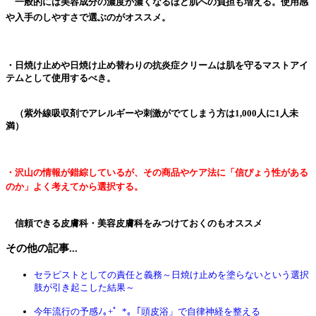
一般的には美容成分の濃度が濃くなるほど肌への負担も増える。
使用感
や入手のしやすさで選ぶのがオススメ。
・日焼け止めや日焼け止め替わりの抗炎症クリームは肌を守るマストアイ
テムとして使用するべき。
（紫外線吸収剤でアレルギーや刺激がでてしまう方は1,000人に1人未
満）
・沢山の情報が錯綜しているが、その商品やケア法に「信ぴょう性がある
のか」
よく考えてから選択する。
信頼できる皮膚科・美容皮膚科をみつけておくのもオススメ
その他の記事...
セラピストとしての責任と義務～日焼け止めを塗らないという選択
肢が引き起こした結果～
今年流行の予感ﾉ｡+゜*｡「頭皮浴」で自律神経を整える