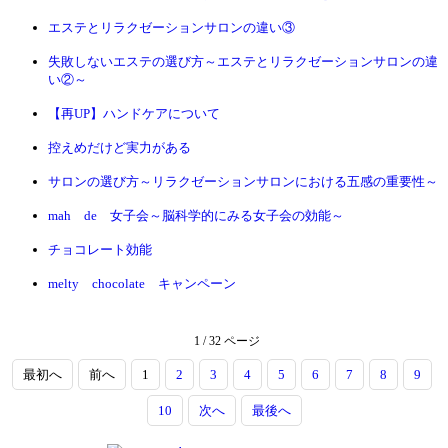
エステとリラクゼーションサロンの違い③
失敗しないエステの選び方～エステとリラクゼーションサロンの違
い②～
【再UP】ハンドケアについて
控えめだけど実力がある
サロンの選び方～リラクゼーションサロンにおける五感の重要性～
mah de 女子会～脳科学的にみる女子会の効能～
チョコレート効能
melty chocolate キャンペーン
1 / 32 ページ
最初へ
前へ
1
2
3
4
5
6
7
8
9
10
次へ
最後へ